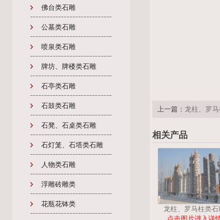
佛台类石雕
公墓类石雕
喷泉类石雕
牌坊、牌楼类石雕
石亭类石雕
石鼓类石雕
上一篇：
龙柱、罗马
石凳、石桌类石雕
相关产品
石灯笼、石塔类石雕
人物类石雕
浮雕砖雕类
花瓶花钵类
龙柱、罗马柱类石
点击图片进入详