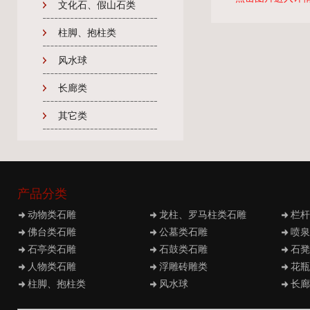
文化石、假山石类
柱脚、抱柱类
风水球
长廊类
其它类
产品分类
动物类石雕
龙柱、罗马柱类石雕
栏杆
佛台类石雕
公墓类石雕
喷泉
石亭类石雕
石鼓类石雕
石凳
人物类石雕
浮雕砖雕类
花瓶
柱脚、抱柱类
风水球
长廊