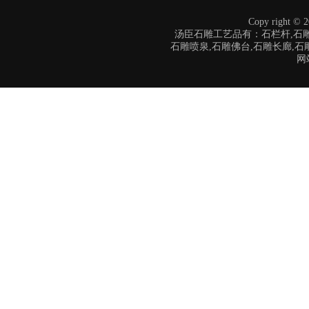
Copy right
汤臣石雕工艺品有：石栏杆,石雕
石雕喷泉,石雕佛台,石雕长廊,石
网