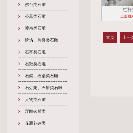
佛台类石雕
栏杆
公墓类石雕
点击图
喷泉类石雕
首页
上一
牌坊、牌楼类石雕
石亭类石雕
石鼓类石雕
石凳、石桌类石雕
石灯笼、石塔类石雕
人物类石雕
浮雕砖雕类
花瓶花钵类