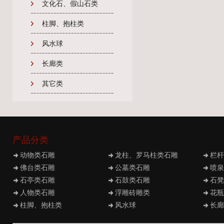
文化石、假山石类
柱脚、抱柱类
风水球
长廊类
其它类
产品分类
动物类石雕
龙柱、罗马柱类石雕
栏杆
佛台类石雕
公墓类石雕
喷泉
石亭类石雕
石鼓类石雕
石凳
人物类石雕
浮雕砖雕类
花瓶
柱脚、抱柱类
风水球
长廊