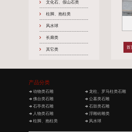
文化石、假山石类
柱脚、抱柱类
风水球
长廊类
首
其它类
产品分类
动物类石雕
龙柱、罗马柱类石雕
佛台类石雕
公墓类石雕
石亭类石雕
石鼓类石雕
人物类石雕
浮雕砖雕类
柱脚、抱柱类
风水球