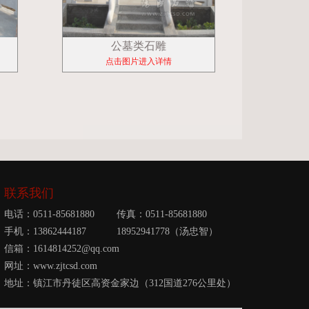
公墓类石雕
点击图片进入详情
联系我们
电话：0511-85681880 传真：0511-85681880
手机：13862444187 18952941778（汤忠智）
信箱：1614814252@qq.com
网址：www.zjtcsd.com
地址：镇江市丹徒区高资金家边（312国道276公里处）