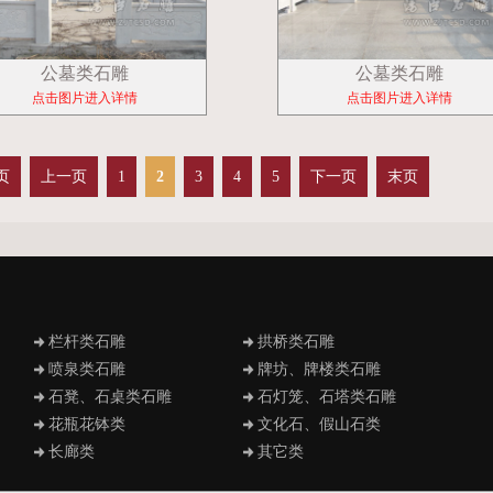
公墓类石雕
公墓类石雕
点击图片进入详情
点击图片进入详情
页
上一页
1
2
3
4
5
下一页
末页
栏杆类石雕
拱桥类石雕
喷泉类石雕
牌坊、牌楼类石雕
石凳、石桌类石雕
石灯笼、石塔类石雕
花瓶花钵类
文化石、假山石类
长廊类
其它类