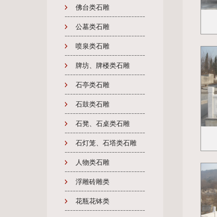
佛台类石雕
公墓类石雕
喷泉类石雕
牌坊、牌楼类石雕
石亭类石雕
石鼓类石雕
石凳、石桌类石雕
石灯笼、石塔类石雕
人物类石雕
浮雕砖雕类
花瓶花钵类