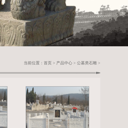
当前位置：
首页
>
产品中心
>
公墓类石雕
>