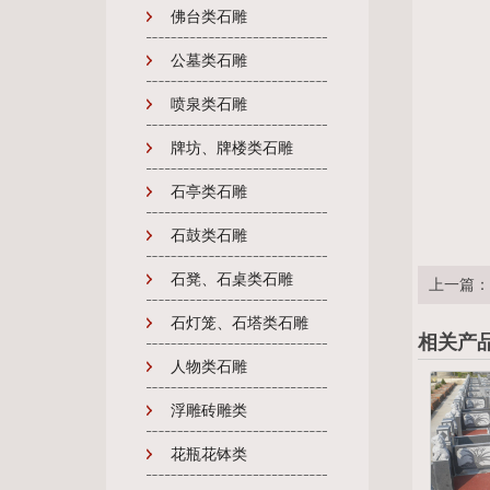
佛台类石雕
公墓类石雕
喷泉类石雕
牌坊、牌楼类石雕
石亭类石雕
石鼓类石雕
石凳、石桌类石雕
上一篇：
石灯笼、石塔类石雕
相关产
人物类石雕
浮雕砖雕类
花瓶花钵类