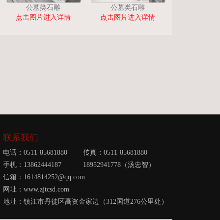
公墓类石雕
公墓类石雕
点击图片进入详情
点击图片进入详情
联系我们
电话：0511-85681880 传真：0511-85681880
手机：13862444187 18952941778（汤忠智）
信箱：1614814252@qq.com
网址：www.zjtcsd.com
地址：镇江市丹徒区高资金家边（312国道276公里处）