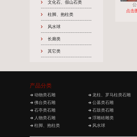
文化石、假山石类
公
点击
柱脚、抱柱类
风水球
长廊类
其它类
产品分类
动物类石雕
龙柱、罗马柱类石雕
佛台类石雕
公墓类石雕
石亭类石雕
石鼓类石雕
人物类石雕
浮雕砖雕类
柱脚、抱柱类
风水球