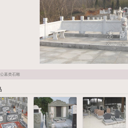
公墓类石雕
品