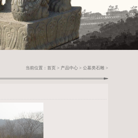
当前位置：
首页
>
产品中心
>
公墓类石雕
>