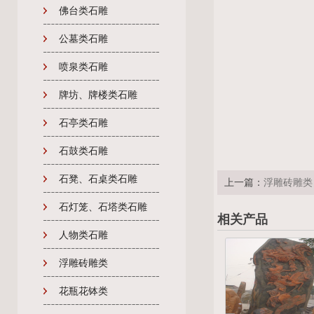
佛台类石雕
公墓类石雕
喷泉类石雕
牌坊、牌楼类石雕
石亭类石雕
石鼓类石雕
石凳、石桌类石雕
上一篇：
浮雕砖雕类
石灯笼、石塔类石雕
相关产品
人物类石雕
浮雕砖雕类
花瓶花钵类