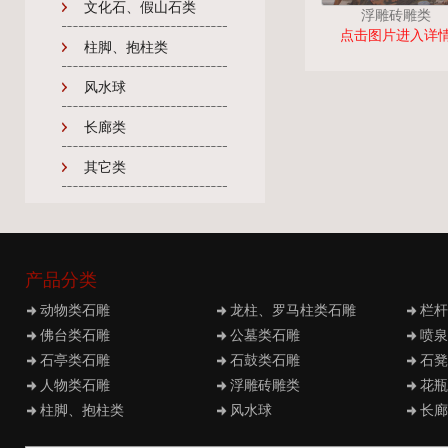
文化石、假山石类
浮雕砖雕类
点击图片进入详
柱脚、抱柱类
风水球
长廊类
其它类
产品分类
动物类石雕
龙柱、罗马柱类石雕
栏杆
佛台类石雕
公墓类石雕
喷泉
石亭类石雕
石鼓类石雕
石凳
人物类石雕
浮雕砖雕类
花瓶
柱脚、抱柱类
风水球
长廊