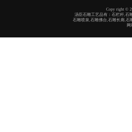
Copy right
汤臣石雕工艺品有：石栏杆,石雕
石雕喷泉,石雕佛台,石雕长廊,石
网